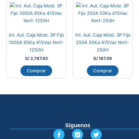
Int. Aut. Caja Mold. 3P Fijo
Int. Aut. Caja Mold. 3P Fijo
1000A 65Ka 415Vac Nm1-
250A 50Ka 415Vac Nm1-
1250H
250H
S/
2,787.92
S/
187.09
Comprar
Comprar
Síguenos
F
T
a
w