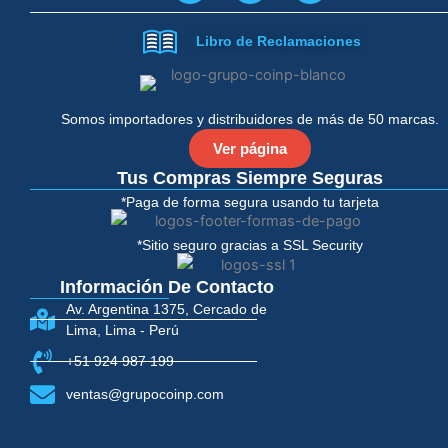
c
i
e
t
Libro de Reclamaciones
b
t
o
e
o
r
k
-
Somos importadores y distribuidores de más de 50 marcas.
f
Ver página
Tus Compras Siempre Seguras
*Paga de forma segura usando tu tarjeta
*Sitio seguro gracias a SSL Security
Información De Contacto
Av. Argentina 1375, Cercado de
Lima, Lima - Perú
+51 924 987 199
ventas@grupocoinp.com