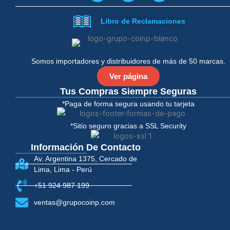
c
i
e
t
Libro de Reclamaciones
b
t
o
e
o
r
k
-
Somos importadores y distribuidores de más de 50 marcas.
f
Ver página
Tus Compras Siempre Seguras
*Paga de forma segura usando tu tarjeta
*Sitio seguro gracias a SSL Security
Información De Contacto
Av. Argentina 1375, Cercado de
Lima, Lima - Perú
+51 924 987 199
ventas@grupocoinp.com