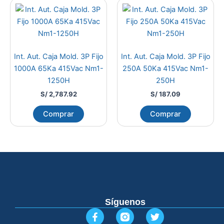
Int. Aut. Caja Mold. 3P Fijo
Int. Aut. Caja Mold. 3P Fijo
1000A 65Ka 415Vac Nm1-
250A 50Ka 415Vac Nm1-
1250H
250H
S/
2,787.92
S/
187.09
Comprar
Comprar
Síguenos
F
T
a
w