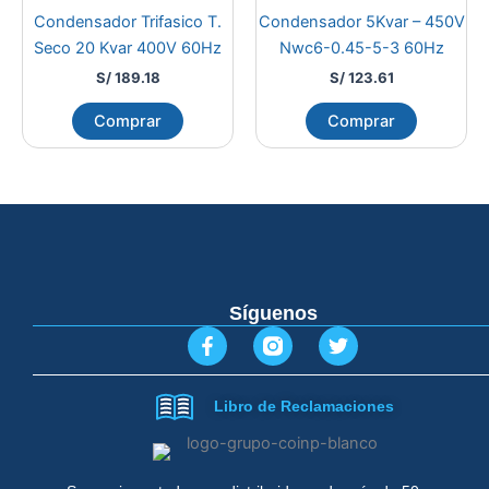
Condensador Trifasico T.
Condensador 5Kvar – 450V
Seco 20 Kvar 400V 60Hz
Nwc6-0.45-5-3 60Hz
S/
189.18
S/
123.61
Comprar
Comprar
Síguenos
F
T
a
w
c
i
e
t
Libro de Reclamaciones
b
t
o
e
o
r
k