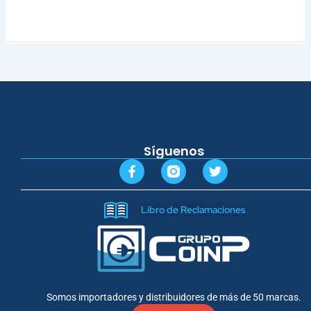
Síguenos
F
T
a
w
c
i
e
t
Libro de Reclamaciones
b
t
o
e
o
r
k
-
f
Somos importadores y distribuidores de más de 50 marcas.