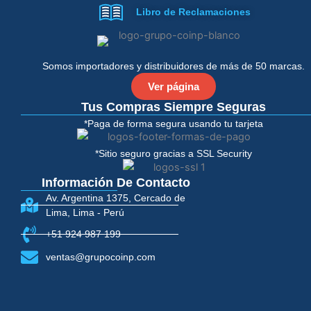
e
t
Libro de Reclamaciones
b
t
o
e
o
r
k
-
Somos importadores y distribuidores de más de 50 marcas.
f
Ver página
Tus Compras Siempre Seguras
*Paga de forma segura usando tu tarjeta
*Sitio seguro gracias a SSL Security
Información De Contacto
Av. Argentina 1375, Cercado de
Lima, Lima - Perú
+51 924 987 199
ventas@grupocoinp.com