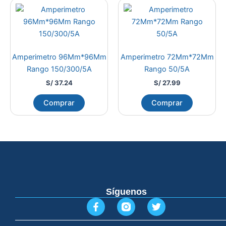
Amperimetro 96Mm*96Mm
Amperimetro 72Mm*72Mm
Rango 150/300/5A
Rango 50/5A
S/
37.24
S/
27.99
Comprar
Comprar
Síguenos
F
T
a
w
c
i