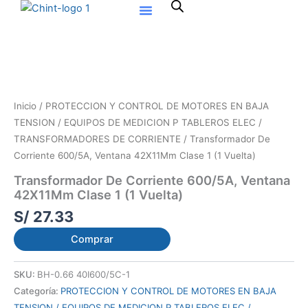
Ir
al
contenido
Inicio
/
PROTECCION Y CONTROL DE MOTORES EN BAJA
TENSION / EQUIPOS DE MEDICION P TABLEROS ELEC /
TRANSFORMADORES DE CORRIENTE
/ Transformador De
Corriente 600/5A, Ventana 42X11Mm Clase 1 (1 Vuelta)
Transformador De Corriente 600/5A, Ventana
42X11Mm Clase 1 (1 Vuelta)
S/
27.33
Comprar
SKU:
BH-0.66 40Ⅰ600/5C-1
Categoría:
PROTECCION Y CONTROL DE MOTORES EN BAJA
TENSION / EQUIPOS DE MEDICION P TABLEROS ELEC /