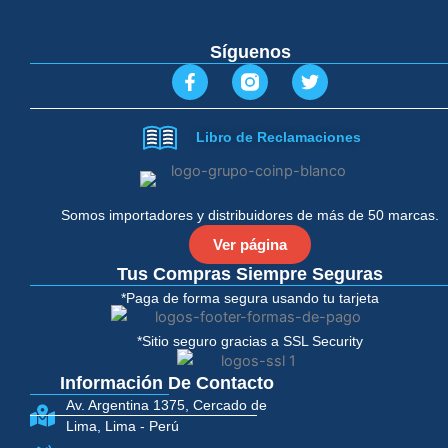
Síguenos
F
T
a
w
c
i
e
t
Libro de Reclamaciones
b
t
o
e
o
r
k
-
Somos importadores y distribuidores de más de 50 marcas.
f
Ver página
Tus Compras Siempre Seguras
*Paga de forma segura usando tu tarjeta
*Sitio seguro gracias a SSL Security
Información De Contacto
Av. Argentina 1375, Cercado de
Lima, Lima - Perú