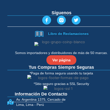
Síguenos
F
T
a
w
c
i
e
t
Libro de Reclamaciones
b
t
o
e
o
r
k
-
Somos importadores y distribuidores de más de 50 marcas.
f
Ver página
Tus Compras Siempre Seguras
*Paga de forma segura usando tu tarjeta
*Sitio seguro gracias a SSL Security
Información De Contacto
Av. Argentina 1375, Cercado de
Lima, Lima - Perú