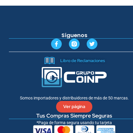
Síguenos
F
T
a
w
c
i
e
t
Libro de Reclamaciones
b
t
o
e
o
r
k
-
f
Somos importadores y distribuidores de más de 50 marcas.
Ver página
Tus Compras Siempre Seguras
*Paga de forma segura usando tu tarjeta