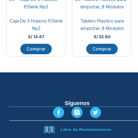
Caja De 3 Huecos P/Serie
Tablero Plastico para
Np2
empotrar, 8 Modulos
S/
14.87
S/
52.60
Comprar
Comprar
Síguenos
F
T
a
w
c
i
e
t
Libro de Reclamaciones
b
t
o
e