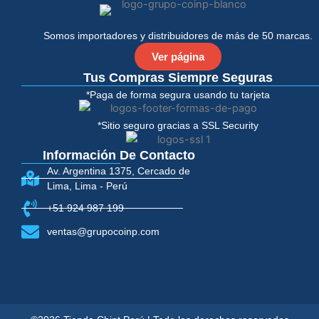
o
r
k
-
Somos importadores y distribuidores de más de 50 marcas.
f
Ver página
Tus Compras Siempre Seguras
*Paga de forma segura usando tu tarjeta
*Sitio seguro gracias a SSL Security
Información De Contacto
Av. Argentina 1375, Cercado de
Lima, Lima - Perú
+51 924 987 199
ventas@grupocoinp.com