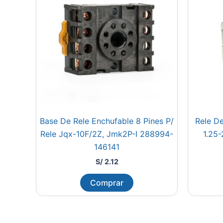
Base De Rele Enchufable 8 Pines P/
Rele D
Rele Jqx-10F/2Z, Jmk2P-I 288994-
1.25
146141
S/
2.12
Comprar