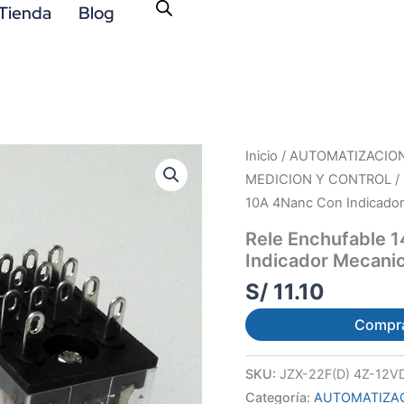
Tienda
Blog
Inicio
/
AUTOMATIZACION 
MEDICION Y CONTROL /
10A 4Nanc Con Indicado
Rele Enchufable 
Indicador Mecani
S/
11.10
Compr
SKU:
JZX-22F(D) 4Z-12V
Categoría:
AUTOMATIZAC