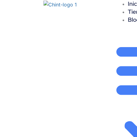
Inic
Ir
Tie
al
Blo
contenido