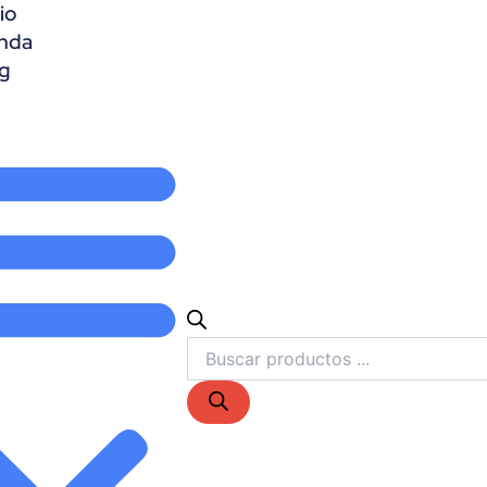
io
Búsqueda
de
nda
productos
g