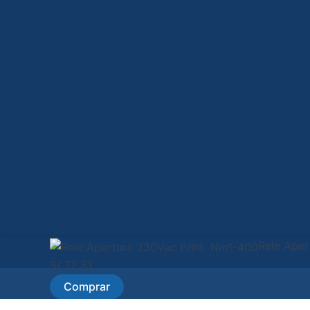
Rele Aper
S/
72.51
Comprar