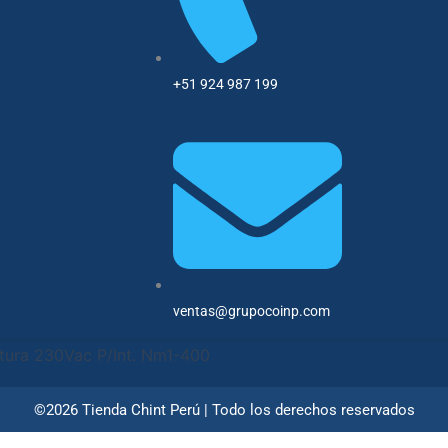
f
+51 924 987 199
ventas@grupocoinp.com
tura 230Vac P/Int. Nm1-400
©2026 Tienda Chint Perú | Todo los derechos reservados