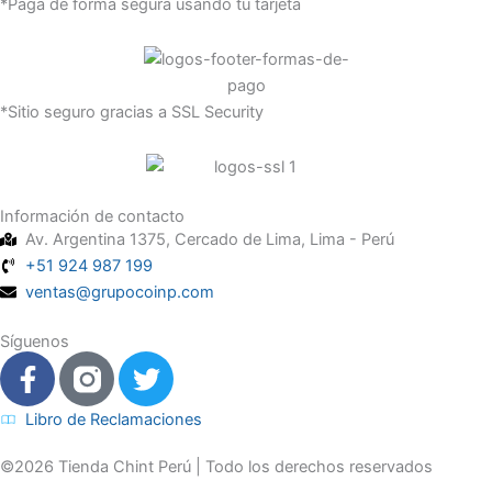
*Paga de forma segura usando tu tarjeta
*Sitio seguro gracias a SSL Security
Información de contacto
Av. Argentina 1375, Cercado de Lima, Lima - Perú
+51 924 987 199
ventas@grupocoinp.com
Síguenos
F
T
a
w
c
i
Libro de Reclamaciones
e
t
©2026 Tienda Chint Perú | Todo los derechos reservados
b
t