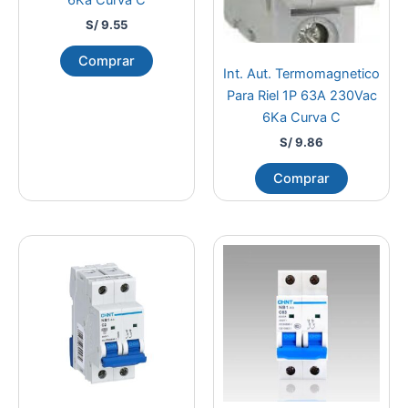
S/
9.55
Comprar
Int. Aut. Termomagnetico
Para Riel 1P 63A 230Vac
6Ka Curva C
S/
9.86
Comprar