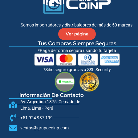
k
-
f
Somos importadores y distribuidores de más de 50 marcas.
Ver página
Tus Compras Siempre Seguras
*Paga de forma segura usando tu tarjeta
*Sitio seguro gracias a SSL Security
Información De Contacto
Av. Argentina 1375, Cercado de
Lima, Lima - Perú
+51 924 987 199
ventas@grupocoinp.com