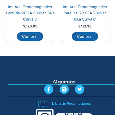
Int. Aut. Termomagnetico
Int. Aut. Termomagnetico
Para Riel 2P 2A 230Vac 6Ka
Para Riel 2P 63A 230Vac
Curva C
6Ka Curva C
S/
20.05
S/
21.38
Comprar
Comprar
Síguenos
F
T
a
w
c
i
e
t
Libro de Reclamaciones
b
t
o
e
o
r