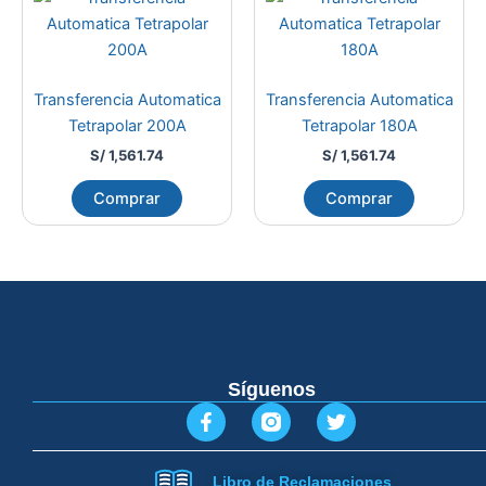
Transferencia Automatica
Transferencia Automatica
Tetrapolar 200A
Tetrapolar 180A
S/
1,561.74
S/
1,561.74
Comprar
Comprar
Síguenos
F
T
a
w
c
i
e
t
Libro de Reclamaciones