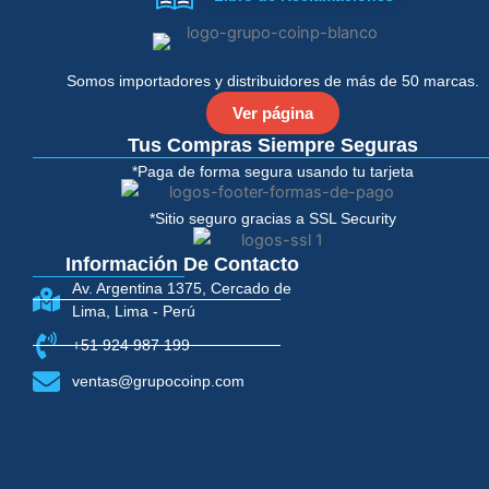
b
t
o
e
o
r
k
-
Somos importadores y distribuidores de más de 50 marcas.
f
Ver página
Tus Compras Siempre Seguras
*Paga de forma segura usando tu tarjeta
*Sitio seguro gracias a SSL Security
Información De Contacto
Av. Argentina 1375, Cercado de
Lima, Lima - Perú
+51 924 987 199
ventas@grupocoinp.com