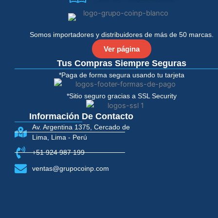
o
e
o
r
k
-
Somos importadores y distribuidores de más de 50 marcas.
f
Ver página
Tus Compras Siempre Seguras
*Paga de forma segura usando tu tarjeta
*Sitio seguro gracias a SSL Security
Información De Contacto
Av. Argentina 1375, Cercado de
Lima, Lima - Perú
+51 924 987 199
ventas@grupocoinp.com