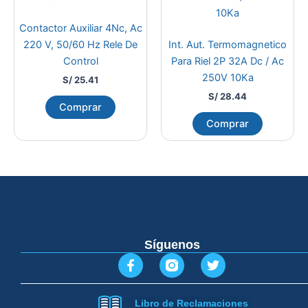
Contactor Auxiliar 4Nc, Ac
220 V, 50/60 Hz Rele De
Int. Aut. Termomagnetico
Control
Para Riel 2P 32A Dc / Ac
250V 10Ka
S/
25.41
S/
28.44
Comprar
Comprar
Síguenos
F
T
a
w
c
i
e
t
Libro de Reclamaciones
b
t