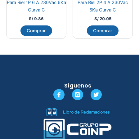
Para Riel 1P 6 A 230Vac 6Ka
Para Riel 2P 4 A 230Vac
Curva C
6Ka Curva C
S/
9.86
S/
20.05
Comprar
Comprar
Síguenos
F
T
a
w
c
i
e
t
Libro de Reclamaciones
b
t
o
e
o
r
k
-