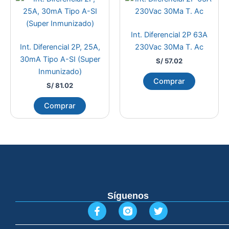
Int. Diferencial 2P 63A
Int. Diferencial 2P, 25A,
230Vac 30Ma T. Ac
30mA Tipo A-SI (Super
S/
57.02
Inmunizado)
Comprar
S/
81.02
Comprar
Síguenos
F
T
a
w
c
i