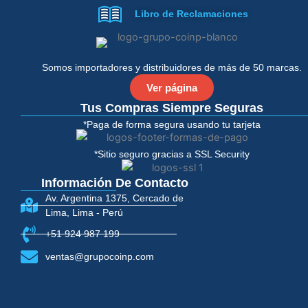
e
t
Libro de Reclamaciones
b
t
o
e
o
r
k
-
Somos importadores y distribuidores de más de 50 marcas.
f
Ver página
Tus Compras Siempre Seguras
*Paga de forma segura usando tu tarjeta
*Sitio seguro gracias a SSL Security
Información De Contacto
Av. Argentina 1375, Cercado de
Lima, Lima - Perú
+51 924 987 199
ventas@grupocoinp.com