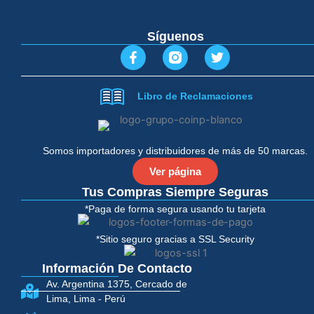
Síguenos
F
T
a
w
c
i
e
t
Libro de Reclamaciones
b
t
o
e
o
r
k
-
Somos importadores y distribuidores de más de 50 marcas.
f
Ver página
Tus Compras Siempre Seguras
*Paga de forma segura usando tu tarjeta
*Sitio seguro gracias a SSL Security
Información De Contacto
Av. Argentina 1375, Cercado de
Lima, Lima - Perú