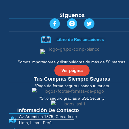
Síguenos
F
T
a
w
c
i
e
t
Libro de Reclamaciones
b
t
o
e
o
r
k
-
Somos importadores y distribuidores de más de 50 marcas.
f
Ver página
Tus Compras Siempre Seguras
*Paga de forma segura usando tu tarjeta
*Sitio seguro gracias a SSL Security
Información De Contacto
Av. Argentina 1375, Cercado de
Lima, Lima - Perú