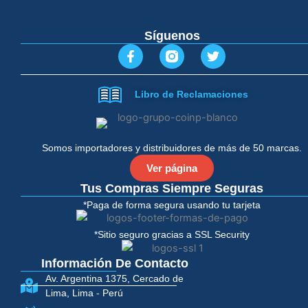
Síguenos
F
T
a
w
c
i
e
t
Libro de Reclamaciones
b
t
o
e
o
r
k
-
Somos importadores y distribuidores de más de 50 marcas.
f
Ver página
Tus Compras Siempre Seguras
*Paga de forma segura usando tu tarjeta
*Sitio seguro gracias a SSL Security
Información De Contacto
Av. Argentina 1375, Cercado de
Lima, Lima - Perú