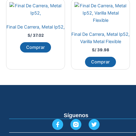
Final De Carrera, Metal Ip52,
Final De Carrera, Metal Ip52,
S/
37.02
Varilla Metal Flexible
Comprar
S/
39.98
Comprar
Síguenos
F
T
a
w
c
i