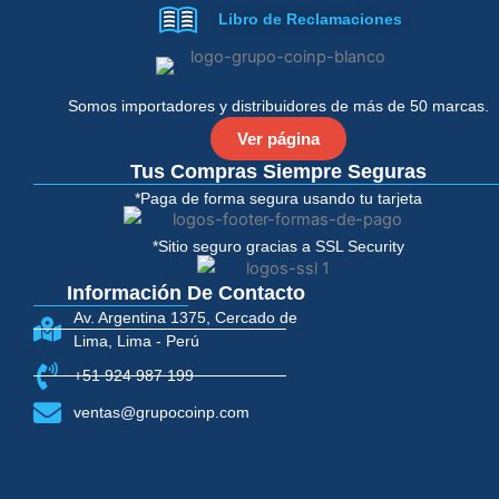
e
t
Libro de Reclamaciones
b
t
o
e
o
r
k
-
Somos importadores y distribuidores de más de 50 marcas.
f
Ver página
Tus Compras Siempre Seguras
*Paga de forma segura usando tu tarjeta
*Sitio seguro gracias a SSL Security
Información De Contacto
Av. Argentina 1375, Cercado de
Lima, Lima - Perú
+51 924 987 199
ventas@grupocoinp.com