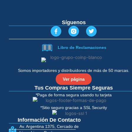
Síguenos
F
T
a
w
c
i
e
t
Libro de Reclamaciones
b
t
o
e
o
r
k
-
Somos importadores y distribuidores de más de 50 marcas.
f
Ver página
Tus Compras Siempre Seguras
*Paga de forma segura usando tu tarjeta
*Sitio seguro gracias a SSL Security
Información De Contacto
Av. Argentina 1375, Cercado de