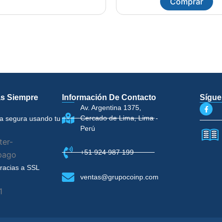
Comprar
s Siempre
Información De Contacto
Sígu
F
Av. Argentina 1375,
a
Cercado de Lima, Lima -
c
a segura usando tu
e
Perú
b
o
o
k
+51 924 987 199
-
f
gracias a SSL
ventas@grupocoinp.com