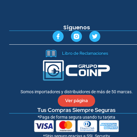
Síguenos
F
T
a
w
c
i
e
t
Libro de Reclamaciones
b
t
o
e
o
r
k
-
f
Somos importadores y distribuidores de más de 50 marcas.
Ver página
Tus Compras Siempre Seguras
*Paga de forma segura usando tu tarjeta
*Sitio seguro gracias a SSL Security