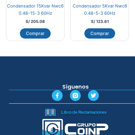
Condensador 15Kvar Nwc6
Condensador 5Kvar Nwc6
0.48-15-3 60Hz
0.48-5-3 60Hz
S/
205.08
S/
123.61
Comprar
Comprar
Síguenos
F
T
a
w
c
i
e
t
Libro de Reclamaciones
b
t
o
e
o
r
k