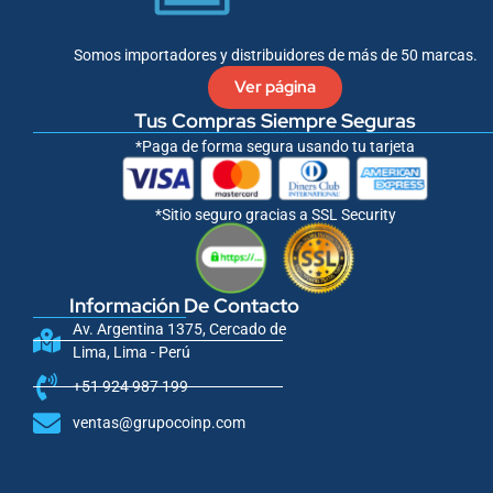
-
f
Somos importadores y distribuidores de más de 50 marcas.
Ver página
Tus Compras Siempre Seguras
*Paga de forma segura usando tu tarjeta
*Sitio seguro gracias a SSL Security
Información De Contacto
Av. Argentina 1375, Cercado de
Lima, Lima - Perú
+51 924 987 199
ventas@grupocoinp.com