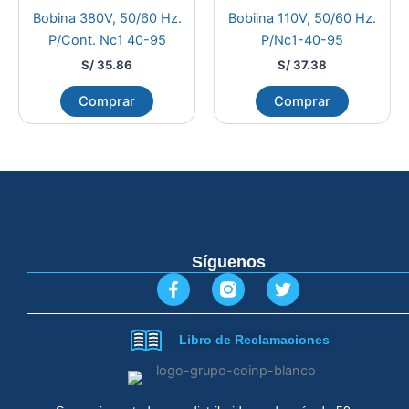
Bobina 380V, 50/60 Hz.
Bobiina 110V, 50/60 Hz.
P/Cont. Nc1 40-95
P/Nc1-40-95
S/
35.86
S/
37.38
Comprar
Comprar
Síguenos
F
T
a
w
c
i
e
t
Libro de Reclamaciones
b
t
o
e
o
r
k