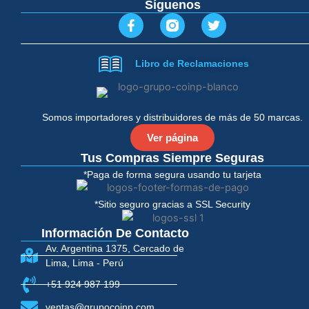
Síguenos
F
T
a
w
c
i
e
t
Libro de Reclamaciones
b
t
o
e
o
r
k
-
Somos importadores y distribuidores de más de 50 marcas.
f
Ver página
Tus Compras Siempre Seguras
*Paga de forma segura usando tu tarjeta
*Sitio seguro gracias a SSL Security
Información De Contacto
Av. Argentina 1375, Cercado de
Lima, Lima - Perú
+51 924 987 199
ventas@grupocoinp.com