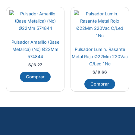
Pulsador Amarillo (Base
Metalica) (Nc) Ø22Mm
Pulsador Lumin. Rasante
574844
Metal Rojo Ø22Mm 220Vac
C/Led 1Nc
S/
6.27
S/
9.66
Comprar
Comprar