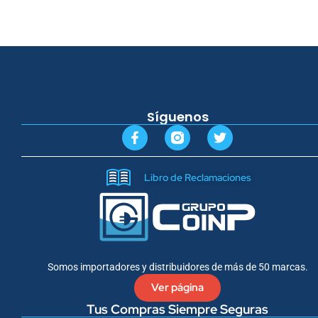
Síguenos
F
T
a
w
c
i
e
t
Libro de Reclamaciones
b
t
o
e
o
r
k
-
f
Somos importadores y distribuidores de más de 50 marcas.
Ver página
Tus Compras Siempre Seguras