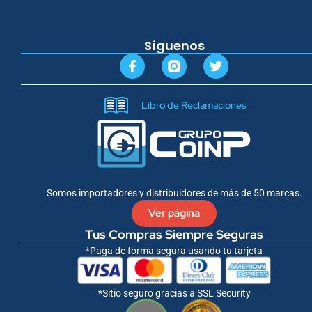
Síguenos
F
T
a
w
c
i
e
t
Libro de Reclamaciones
b
t
o
e
o
r
k
-
f
Somos importadores y distribuidores de más de 50 marcas.
Ver página
Tus Compras Siempre Seguras
*Paga de forma segura usando tu tarjeta
*Sitio seguro gracias a SSL Security