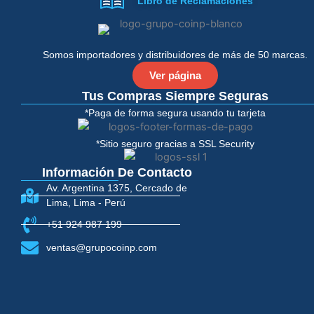
Libro de Reclamaciones
b
t
o
e
o
r
k
-
Somos importadores y distribuidores de más de 50 marcas.
f
Ver página
Tus Compras Siempre Seguras
*Paga de forma segura usando tu tarjeta
*Sitio seguro gracias a SSL Security
Información De Contacto
Av. Argentina 1375, Cercado de
Lima, Lima - Perú
+51 924 987 199
ventas@grupocoinp.com