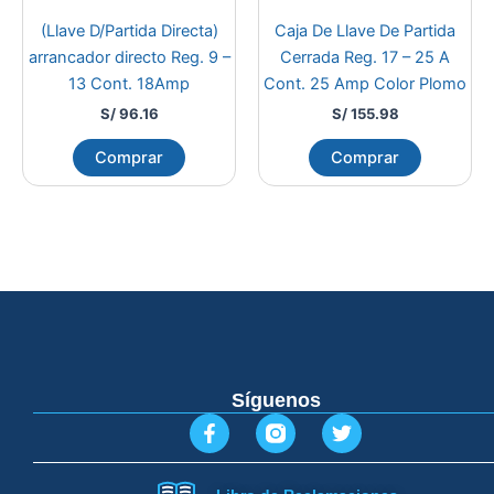
(Llave D/Partida Directa)
Caja De Llave De Partida
arrancador directo Reg. 9 –
Cerrada Reg. 17 – 25 A
13 Cont. 18Amp
Cont. 25 Amp Color Plomo
S/
96.16
S/
155.98
Comprar
Comprar
Síguenos
F
T
a
w
c
i
e
t