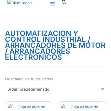
Ir
al
contenido
AUTOMATIZACION Y
CONTROL INDUSTRIAL /
ARRANCADORES DE MOTOR
/ ARRANCADORES
ELECTRONICOS
Mostrando los 10 resultados